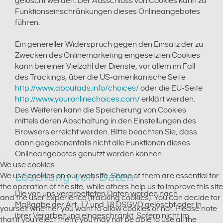
gelöscht werden. Der Ausschluss von Cookies kann zu
Funktionseinschränkungen dieses Onlineangebotes
führen.
Ein genereller Widerspruch gegen den Einsatz der zu
Zwecken des Onlinemarketing eingesetzten Cookies
kann bei einer Vielzahl der Dienste, vor allem im Fall
des Trackings, über die US-amerikanische Seite
http://www.aboutads.info/choices/
oder die EU-Seite
http://www.youronlinechoices.com/
erklärt werden.
Des Weiteren kann die Speicherung von Cookies
mittels deren Abschaltung in den Einstellungen des
Browsers erreicht werden. Bitte beachten Sie, dass
dann gegebenenfalls nicht alle Funktionen dieses
Onlineangebotes genutzt werden können.
We use cookies
Löschung von Daten
We use cookies on our website. Some of them are essential for
the operation of the site, while others help us to improve this site
Die von uns verarbeiteten Daten werden nach
and the user experience (tracking cookies). You can decide for
Maßgabe der Art. 17 und 18 DSGVO gelöscht oder in
yourself whether you want to allow cookies or not. Please note
ihrer Verarbeitung eingeschränkt. Sofern nicht im
that if you reject them, you may not be able to use all the