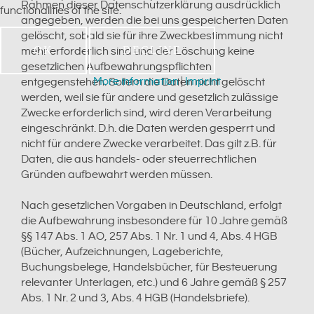
Rahmen dieser Datenschutzerklärung ausdrücklich
functionalities of the site.
angegeben, werden die bei uns gespeicherten Daten
gelöscht, sobald sie für ihre Zweckbestimmung nicht
OK
DECLINE
mehr erforderlich sind und der Löschung keine
gesetzlichen Aufbewahrungspflichten
More information
|
Imprint
entgegenstehen. Sofern die Daten nicht gelöscht
werden, weil sie für andere und gesetzlich zulässige
Zwecke erforderlich sind, wird deren Verarbeitung
eingeschränkt. D.h. die Daten werden gesperrt und
nicht für andere Zwecke verarbeitet. Das gilt z.B. für
Daten, die aus handels- oder steuerrechtlichen
Gründen aufbewahrt werden müssen.
Nach gesetzlichen Vorgaben in Deutschland, erfolgt
die Aufbewahrung insbesondere für 10 Jahre gemäß
§§ 147 Abs. 1 AO, 257 Abs. 1 Nr. 1 und 4, Abs. 4 HGB
(Bücher, Aufzeichnungen, Lageberichte,
Buchungsbelege, Handelsbücher, für Besteuerung
relevanter Unterlagen, etc.) und 6 Jahre gemäß § 257
Abs. 1 Nr. 2 und 3, Abs. 4 HGB (Handelsbriefe).