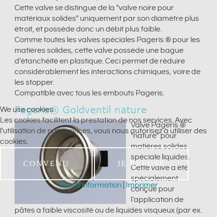
Cette valve se distingue de la "valve noire pour
matériaux solides" uniquement par son diamètre plus
étroit, et possède donc un débit plus faible.
Comme toutes les valves spéciales Pageris ® pour les
matières solides, cette valve possède une bague
d’étanchéité en plastique. Ceci permet de réduire
considérablement les interactions chimiques, voire de
les stopper.
Compatible avec tous les embouts Pageris.
Pageris® Goldventil nature
We use cookies
Les cookies facilitent la prestation de nos services. Avec
Valve Pageris ®
l'utilisation de nos services, vous nous autorisez à utiliser des
"nature" pour
cookies.
matières solides,
spéciale liquides.
CONVENU
JE REFUSE
Cette valve a été
spécialement
Plus d'information
|
Imprimer
conçue pour
l‘application de
pâtes à faible viscosité ou de liquides visqueux (par ex.