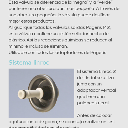
Esta válvula se diferencia de la “negra” y la “verde”
por tener una abertura aun más pequeña. A través de
una abertura pequeña, la válvula puede dosificar
mejor estos productos.
Al igual que todas las válvulas sólidas Pageris M®,
esta válvula contiene un pistón sellador hecho de
plástico. Así las reacciones químicas se reducen al
mínimo, e incluso se eliminan.
Utilizable con todos los adaptadores de Pageris.
Sistema linroc
El sistema Linroc ®
de Lindal se utiliza
junto con un
adaptador vertical
que tiene una
palanca lateral.
Antes de colocar
aquí una junta de goma, se aconseja realizar un test