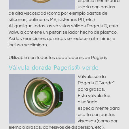
especialmente para
usarla con pastas
de alta viscosidad (como por ejemplo pastas de
siliconas, polímeros MS, sistemas PU, etc.).
Al igual que todas las válvulas sólidas Pageris ®, esta
válvula contiene un pistón sellador hecho de plástico.
Así las reacciones químicas se reducen al mínimo, e
incluso se eliminan.
Utilizable con todos los adaptadores de Pageris.
Válvula dorada Pageris® verde
Válvula sólida
Pageris ® “verde”
para grasas.
Esta válvula fue
diseñada
especialmente para
usarla con pastas
viscosas (como por
ejemplo grasas, adhesivos de dispersión, etc.).