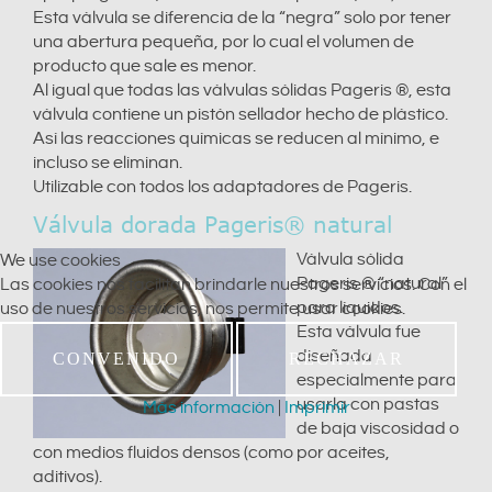
Esta válvula se diferencia de la “negra” solo por tener
una abertura pequeña, por lo cual el volumen de
producto que sale es menor.
Al igual que todas las válvulas sólidas Pageris ®, esta
válvula contiene un pistón sellador hecho de plástico.
Así las reacciones químicas se reducen al mínimo, e
incluso se eliminan.
Utilizable con todos los adaptadores de Pageris.
Válvula dorada Pageris® natural
Válvula sólida
We use cookies
Pageris ® “natural”
Las cookies nos facilitan brindarle nuestros servicios. Con el
para líquidos.
uso de nuestros servicios, nos permite usar cookies.
Esta válvula fue
diseñada
CONVENIDO
RECHAZAR
especialmente para
usarla con pastas
Más información
|
Imprimir
de baja viscosidad o
con medios fluidos densos (como por aceites,
aditivos).