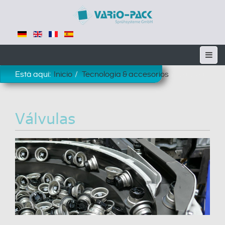
Está aquí:
Inicio
Tecnología & accesorios
Válvulas
Válvulas